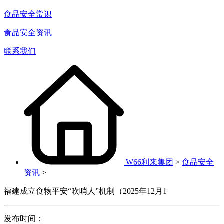
食品安全常识
食品安全资讯
联系我们
W66利来集团
>
食品安全
资讯
>
福建成立食物平安“吹哨人”机制（2025年12月1
发布时间：