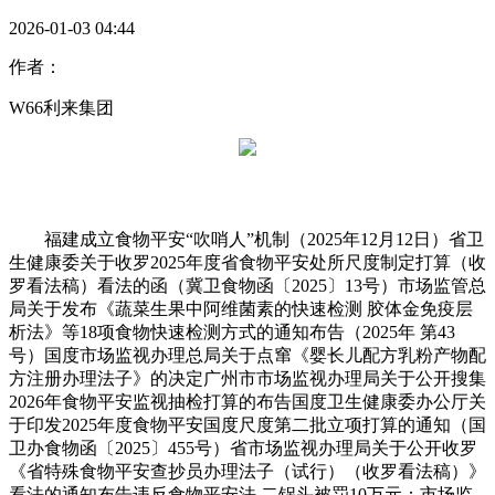
2026-01-03 04:44
作者：
W66利来集团
福建成立食物平安“吹哨人”机制（2025年12月12日）省卫
生健康委关于收罗2025年度省食物平安处所尺度制定打算（收
罗看法稿）看法的函（冀卫食物函〔2025〕13号）市场监管总
局关于发布《蔬菜生果中阿维菌素的快速检测 胶体金免疫层
析法》等18项食物快速检测方式的通知布告（2025年 第43
号）国度市场监视办理总局关于点窜《婴长儿配方乳粉产物配
方注册办理法子》的决定广州市市场监视办理局关于公开搜集
2026年食物平安监视抽检打算的布告国度卫生健康委办公厅关
于印发2025年度食物平安国度尺度第二批立项打算的通知（国
卫办食物函〔2025〕455号）省市场监视办理局关于公开收罗
《省特殊食物平安查抄员办理法子（试行）（收罗看法稿）》
看法的通知布告违反食物平安法 二锅头被罚10万元；市场监