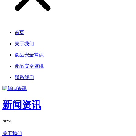
首页
关于我们
食品安全常识
食品安全资讯
联系我们
新闻资讯
NEWS
关于我们