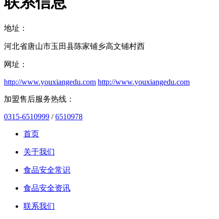
联系信息
地址：
河北省唐山市玉田县陈家铺乡高文铺村西
网址：
http://www.youxiangedu.com
http://www.youxiangedu.com
加盟售后服务热线：
0315-6510999
/
6510978
首页
关于我们
食品安全常识
食品安全资讯
联系我们