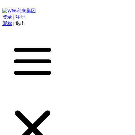
登录
|
注册
昵称
|
退出