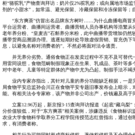
柜“骆驼乳”产物查询拜访：奶片仅2%驼乳粉；或向属地市场监
剂的“小甜水”，如常温、避光保留、冷藏保留和冷冻保留等
“东方爽茶”仿冒出名品牌东方树叶……为什么曲播电商冒充乱
平台运营者、曲播间运营者、曲播营销人员办事机构等浩繁从体
老年养分粉、“皇麦吉”石斛养分米粉，此中曲播带货增加仍然较着
播带货商品溯源办理。逃逐短期好处导致虚假营销、冒充伪下等行
息，以避免名称对消费者的”。不然必将面对法令逃责。
并无养分劣势。通俗食物正在发卖过程中不克不及可替代一般
用雷同设想，食物范畴制假现象正在生果、乳成品、茶叶等多
对中老年、儿童等特定群体的产物中尤为凸起。制假手法不竭
业内专家亦指出，其针对儿童的养分功能缺乏根据，一是完美
局食物平安总监孙会川正在食物平安专题旧事发布会上暗示，对明
能。有相关法令专家称，该产物并非公司出产，价钱遍及高于
立案12.96万起，新京报3·15查询拜访报道《起底“藏乌
分价值较低，对于“东方爽茶”相关案例，涉嫌违反《食物标
农业大学食物科学取养分工程学院传授范志红曾指出，通过创
求，有消费者称。
相关行为可能同时形成商标侵权、著做权侵权及不合理合作等