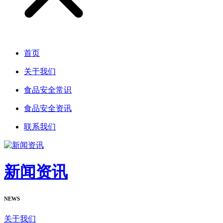
首页
关于我们
食品安全常识
食品安全资讯
联系我们
新闻资讯
NEWS
关于我们