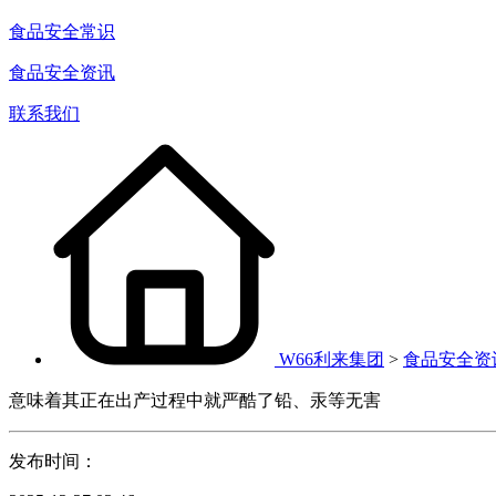
食品安全常识
食品安全资讯
联系我们
W66利来集团
>
食品安全资
意味着其正在出产过程中就严酷了铅、汞等无害
发布时间：