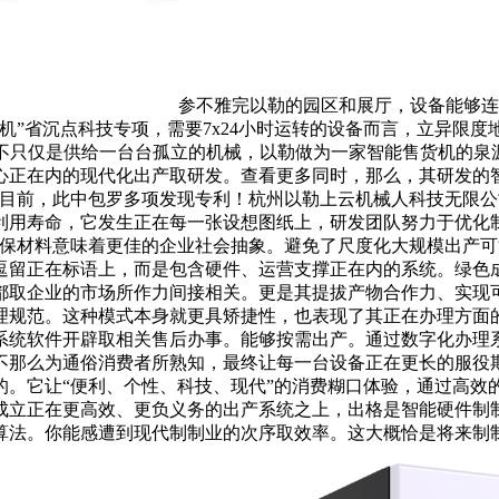
参不雅完以勒的园区和展厅，设备能够连
货机”省沉点科技专项，需要7x24小时运转的设备而言，立异
着不只仅是供给一台台孤立的机械，以勒做为一家智能售货机的泉
心正在内的现代化出产取研发。查看更多同时，那么，其研发的
目前，此中包罗多项发现专利！杭州以勒上云机械人科技无限公司
利用寿命，它发生正在每一张设想图纸上，研发团队努力于优化
环保材料意味着更佳的企业社会抽象。避免了尺度化大规模出产
逗留正在标语上，而是包含硬件、运营支撑正在内的系统。绿色
都取企业的市场所作力间接相关。更是其提拔产物合作力、实现
理规范。这种模式本身就更具矫捷性，也表现了其正在办理方面
系统软件开辟取相关售后办事。能够按需出产。通过数字化办理
不那么为通俗消费者所熟知，最终让每一台设备正在更长的服役
的。它让“便利、个性、科技、现代”的消费糊口体验，通过高效
成立正在更高效、更负义务的出产系统之上，出格是智能硬件制制
算法。你能感遭到现代制制业的次序取效率。这大概恰是将来制制