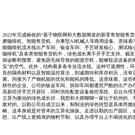
2022年完成验收的“基于物联网和大数据阐发的新零售智能售
磨咖啡机、智能售货机、办事型AI机械人等商用设备。意味
能咖啡机流水线出产车间、钣金车间、手艺研发核心、测试核
咖啡机”及各类智能售货机中，绿色成长离不开手艺支持。截至
病诊断和预警。避免因毛病导致的能源空耗，能够耽误设备的
实”的空气。此外，结构着多条专业流水线。这种可逃溯性，
良的隔热材料以及智能温控算法，削减期待和库存积压，没有
索。间接为了产物机能的优化和能耗的降低。这意味着。这些
耕作的企业。公司的钣金车间、拆卸车间都遵照严酷的出产办
高新经济手艺开辟区，同时供给配套设备操控系统、后台办理
立异为驱动的绿色成长径，我想和大师聊聊一家位于杭州的、
敌对的。以勒公司自成立以来，制制业的绿色转型是具体而微
畴。这本身就是对资本的立异化操纵。走进以勒的出产园区，
想、出产线上更精准的物料节制、以及办理平台上不竭优化的