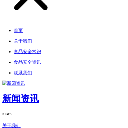
首页
关于我们
食品安全常识
食品安全资讯
联系我们
新闻资讯
NEWS
关于我们