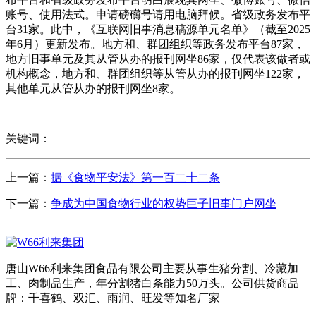
账号、使用法式。申请磅礴号请用电脑拜候。省级政务发布平
台31家。此中，《互联网旧事消息稿源单元名单》（截至2025
年6月）更新发布。地方和、群团组织等政务发布平台87家，
地方旧事单元及其从管从办的报刊网坐86家，仅代表该做者或
机构概念，地方和、群团组织等从管从办的报刊网坐122家，
其他单元从管从办的报刊网坐8家。
关键词：
上一篇：
据《食物平安法》第一百二十二条
下一篇：
争成为中国食物行业的权势巨子旧事门户网坐
唐山W66利来集团食品有限公司主要从事生猪分割、冷藏加
工、肉制品生产，年分割猪白条能力50万头。公司供货商品
牌：千喜鹤、双汇、雨润、旺发等知名厂家