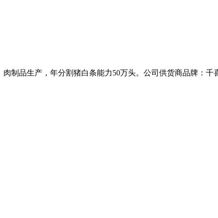
、肉制品生产，年分割猪白条能力50万头。公司供货商品牌：千