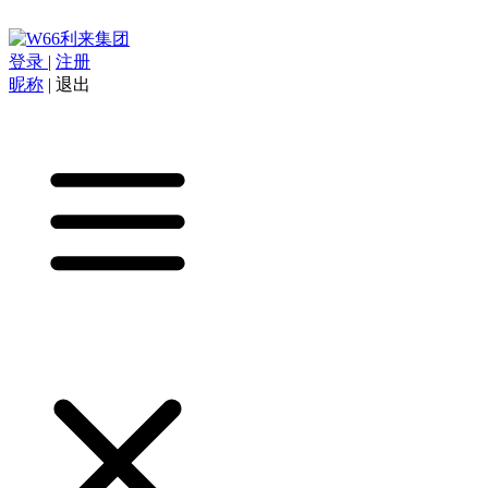
登录
|
注册
昵称
|
退出