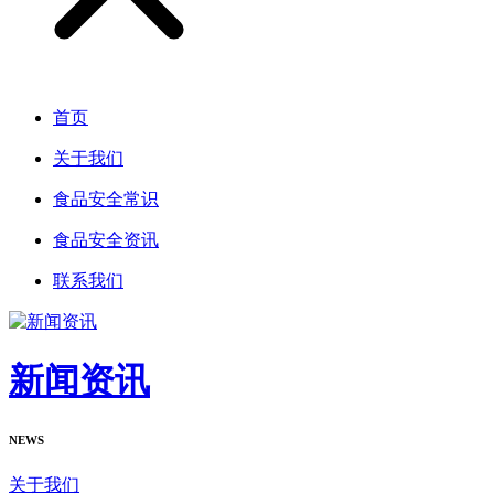
首页
关于我们
食品安全常识
食品安全资讯
联系我们
新闻资讯
NEWS
关于我们