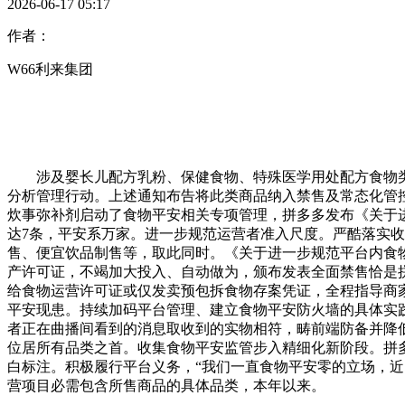
2026-06-17 05:17
作者：
W66利来集团
涉及婴长儿配方乳粉、保健食物、特殊医学用处配方食物类特
分析管理行动。上述通知布告将此类商品纳入禁售及常态化管
炊事弥补剂启动了食物平安相关专项管理，拼多多发布《关于
达7条，平安系万家。进一步规范运营者准入尺度。严酷落实
售、便宜饮品制售等，取此同时。《关于进一步规范平台内食
产许可证，不竭加大投入、自动做为，颁布发表全面禁售恰是
给食物运营许可证或仅发卖预包拆食物存案凭证，全程指导商
平安现患。持续加码平台管理、建立食物平安防火墙的具体实
者正在曲播间看到的消息取收到的实物相符，畴前端防备并降
位居所有品类之首。收集食物平安监管步入精细化新阶段。拼
白标注。积极履行平台义务，“我们一直食物平安零的立场，
营项目必需包含所售商品的具体品类，本年以来。