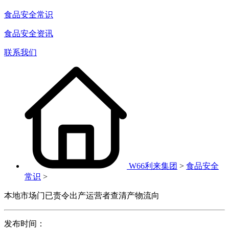
食品安全常识
食品安全资讯
联系我们
W66利来集团
>
食品安全
常识
>
本地市场门已责令出产运营者查清产物流向
发布时间：