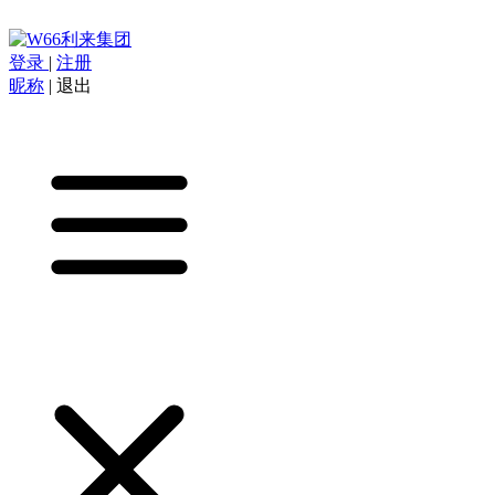
登录
|
注册
昵称
|
退出