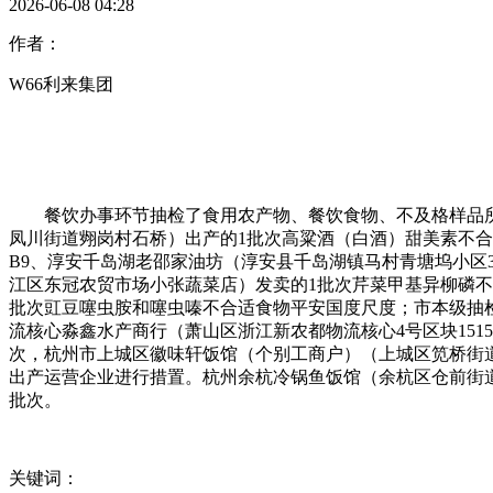
2026-06-08 04:28
作者：
W66利来集团
餐饮办事环节抽检了食用农产物、餐饮食物、不及格样品所
凤川街道翙岗村石桥）出产的1批次高粱酒（白酒）甜美素不合
B9、淳安千岛湖老邵家油坊（淳安县千岛湖镇马村青塘坞小区3
江区东冠农贸市场小张蔬菜店）发卖的1批次芹菜甲基异柳磷不
批次豇豆噻虫胺和噻虫嗪不合适食物平安国度尺度；市本级抽检
流核心淼鑫水产商行（萧山区浙江新农都物流核心4号区块151
次，杭州市上城区徽味轩饭馆（个别工商户）（上城区笕桥街道
出产运营企业进行措置。杭州余杭冷锅鱼饭馆（余杭区仓前街道时代将
批次。
关键词：