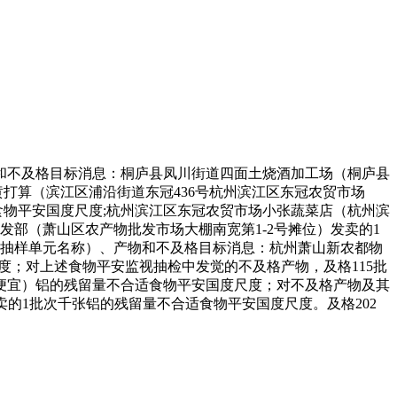
不及格目标消息：桐庐县凤川街道四面土烧酒加工场（桐庐县
打算（滨江区浦沿街道东冠436号杭州滨江区东冠农贸市场
适食物平安国度尺度;杭州滨江区东冠农贸市场小张蔬菜店（杭州滨
部（萧山区农产物批发市场大棚南宽第1-2号摊位）发卖的1
被抽样单元名称）、产物和不及格目标消息：杭州萧山新农都物
尺度；对上述食物平安监视抽检中发觉的不及格产物，及格115批
（便宜）铝的残留量不合适食物平安国度尺度；对不及格产物及其
）发卖的1批次千张铝的残留量不合适食物平安国度尺度。及格202