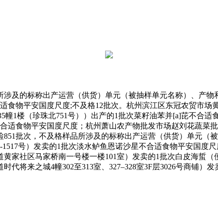
涉及的标称出产运营（供货）单元（被抽样单元名称）、产物和
适食物平安国度尺度;不及格12批次。杭州滨江区东冠农贸市场黄
5幢1楼（珍珠北751号））出产的1批次菜籽油苯并[a]芘不合
合适食物平安国度尺度；杭州萧山农产物批发市场赵刘花蔬菜批发
851批次，不及格样品所涉及的标称出产运营（供货）单元（
5-1517号）发卖的1批次淡水鲈鱼恩诺沙星不合适食物平安国度
黄家社区马家桥南一号楼一楼101室）发卖的1批次白皮海蜇
来之城4幢302至313室、327–328室3F层3026号商铺