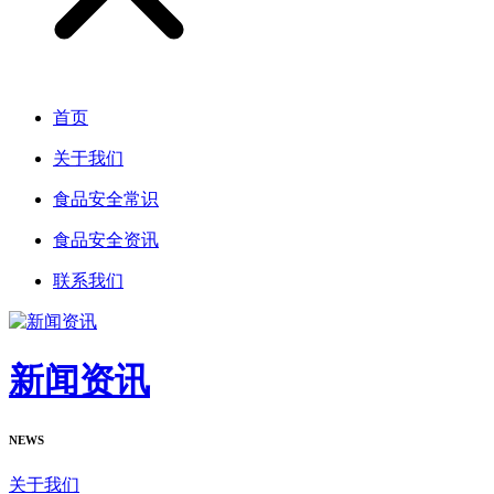
首页
关于我们
食品安全常识
食品安全资讯
联系我们
新闻资讯
NEWS
关于我们