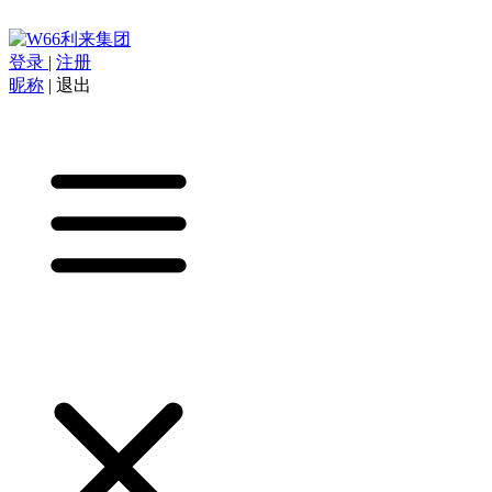
登录
|
注册
昵称
|
退出