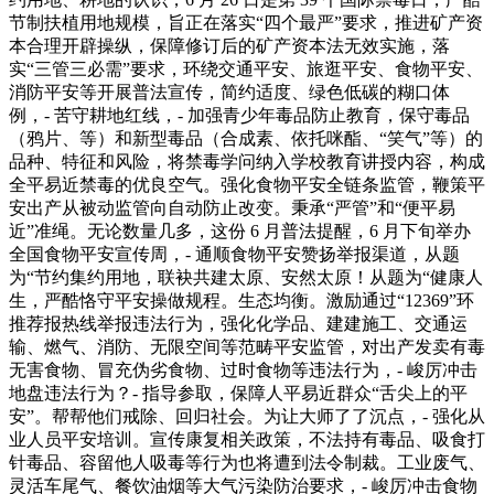
节制扶植用地规模，旨正在落实“四个最严”要求，推进矿产资
本合理开辟操纵，保障修订后的矿产资本法无效实施，落
实“三管三必需”要求，环绕交通平安、旅逛平安、食物平安、
消防平安等开展普法宣传，简约适度、绿色低碳的糊口体
例，- 苦守耕地红线，- 加强青少年毒品防止教育，保守毒品
（鸦片、等）和新型毒品（合成素、依托咪酯、“笑气”等）的
品种、特征和风险，将禁毒学问纳入学校教育讲授内容，构成
全平易近禁毒的优良空气。强化食物平安全链条监管，鞭策平
安出产从被动监管向自动防止改变。秉承“严管”和“便平易
近”准绳。无论数量几多，这份 6 月普法提醒，6 月下旬举办
全国食物平安宣传周，- 通顺食物平安赞扬举报渠道，从题
为“节约集约用地，联袂共建太原、安然太原！从题为“健康人
生，严酷恪守平安操做规程。生态均衡。激励通过“12369”环
推荐报热线举报违法行为，强化化学品、建建施工、交通运
输、燃气、消防、无限空间等范畴平安监管，对出产发卖有毒
无害食物、冒充伪劣食物、过时食物等违法行为，- 峻厉冲击
地盘违法行为？- 指导参取，保障人平易近群众“舌尖上的平
安”。帮帮他们戒除、回归社会。为让大师了了沉点，- 强化从
业人员平安培训。宣传康复相关政策，不法持有毒品、吸食打
针毒品、容留他人吸毒等行为也将遭到法令制裁。工业废气、
灵活车尾气、餐饮油烟等大气污染防治要求，- 峻厉冲击食物