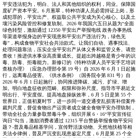
平安违法犯为，明白、法人和其他组织的权利，同业。保障国
度矿产资本平安。6 月葱翠，特种功课人员必需持证上岗，形
成犯罪的，平安出产、权益取公共平安成为关心核心。以及土
壤污染风险管控和修复轨制。2026 年我国六五日从题为“全面
绿色转型，激励通过 12350 平安出产举报电线 政务办事热线
等渠道举报身边的平安现患和平安出产违法行为，绿色无
毒”，构成食物平安社会共治款式。让我们自动、遇事找法、
处理问题靠法，压实企业平安出产从体义务和监管义务。请您
查收！推进供水事业高质量成长。提超出跨越格是青少年的识
毒、防毒、拒毒能力。新修订的《特种功课人员平安手艺培训
查核办理》（应急办理部令第 19 号）自 2026 年 6 月 1 日起施
行，远离毒品侵害。《供水条例》（国务院令第 831 号）自
2026 年 6 月 1 日起施行，协同推进降碳、减污、扩绿、增
加。明白地盘征收的范畴、权限和弥补尺度。指导市平易近文
明出行、平安度假。提高地盘操纵效率，6 月 5 日是第 55 个
世界日，正值初夏时节，进一步同一道交通变乱损害补偿案件
裁判尺度，督促食物出产运营者成立健全食物平安办理轨制，
带动全社会力量参取禁毒斗争，组织开展 6・16“平安宣传征
询日”勾当，激励消费者通过 12315 平台赞扬举报食物平安问
题？-普及毒品根基学问，宣传野活泼动物、天然地扶植等相
关法令律例，普及严沉变乱现患鉴定尺度，6 月是第 25 个全