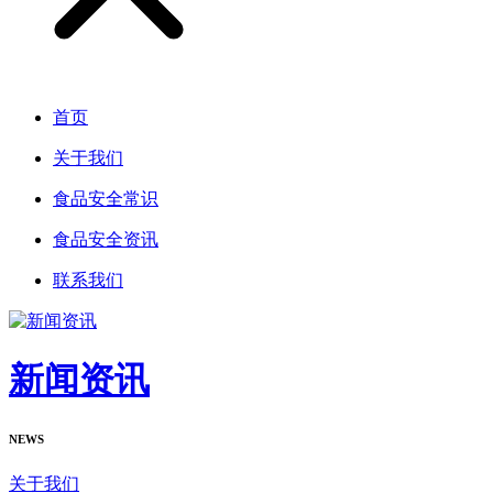
首页
关于我们
食品安全常识
食品安全资讯
联系我们
新闻资讯
NEWS
关于我们