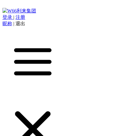
登录
|
注册
昵称
|
退出