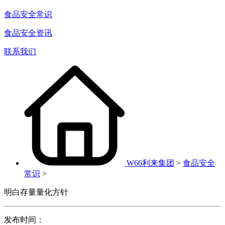
食品安全常识
食品安全资讯
联系我们
W66利来集团
>
食品安全
常识
>
明白存量量化方针
发布时间：