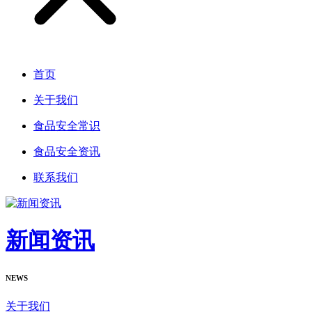
首页
关于我们
食品安全常识
食品安全资讯
联系我们
新闻资讯
NEWS
关于我们