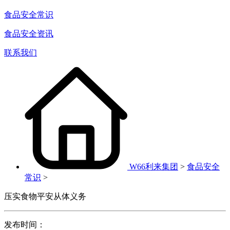
食品安全常识
食品安全资讯
联系我们
W66利来集团
>
食品安全
常识
>
压实食物平安从体义务
发布时间：