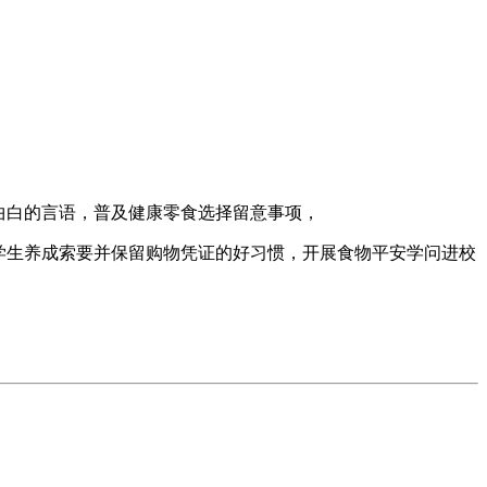
曲白的言语，普及健康零食选择留意事项，
学生养成索要并保留购物凭证的好习惯，开展食物平安学问进校