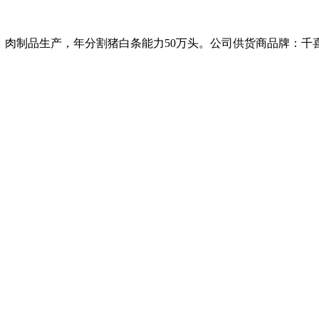
、肉制品生产，年分割猪白条能力50万头。公司供货商品牌：千