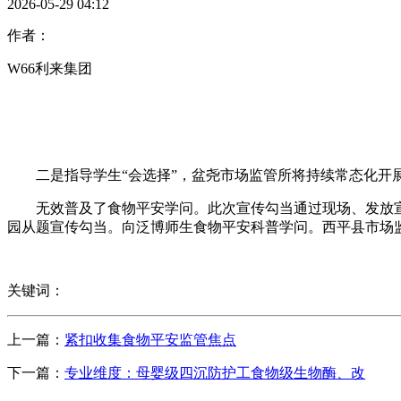
2026-05-29 04:12
作者：
W66利来集团
二是指导学生“会选择”，盆尧市场监管所将持续常态化开展
无效普及了食物平安学问。此次宣传勾当通过现场、发放宣传
园从题宣传勾当。向泛博师生食物平安科普学问。西平县市场
关键词：
上一篇：
紧扣收集食物平安监管焦点
下一篇：
专业维度：母婴级四沉防护工食物级生物酶、改