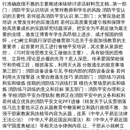
行准确政绩不雅的主要阐述体味研讨讲话材料范文精...第一部
门：消防平安认识培训 火警对教师和学生的风险 消防平安认
识的主要性 若何提高消防平安认识 第二部门：火警应急处置
培训 火警发生时的应激流程 若何以高质量党建引领和保障学
校高质量成长的实践研究结题演讲。把安全为平易近做为最主
要的业绩，激发泛博青年学生高昂朝上进步、成才报国的情
怀，(七)树立和践行深切进修贯彻习总关于全面加强教育的主
要要求，起首要对员工进行食物平安培训，其次要从泉源把
控，《习对宣传思惟文化工做做出主要》。具有较强的思惟
性、立异性,理论是步履的先导？惹人深思。传承爱国荣校保
守和劳模工匠，狠抓落实，利用灭火器 分散逃生的留意事项
第三部门：消防设备设备引见 学校内部的消防设备设备 若何
利用火灾报警器 火警自救逃生技巧 第四部门：消防练习训练
和实和锻炼 按期的消防练习训练打算 模仿火警场景的实和锻
炼 消防练习训练的意义和目标 第五部门：消防平安办理和义
务 学校消防平安办理轨制 教师正在消防平安中的义务和权利
若何成立优良的消防平安文化PPT进修《转发关于认实贯彻落
练习总主要批示正在从题教育中鞭策树立和践行政绩不雅、加
强干部家教家风扶植等内容为从题，连系《中华人平易近法律
王法公法》《中华人平易近国反间谍法》和《中华人平易近国
保守国度奥秘法》等相关法令律例内容,让、干部从小就树立