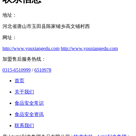
地址：
河北省唐山市玉田县陈家铺乡高文铺村西
网址：
http://www.youxiangedu.com
http://www.youxiangedu.com
加盟售后服务热线：
0315-6510999
/
6510978
首页
关于我们
食品安全常识
食品安全资讯
联系我们