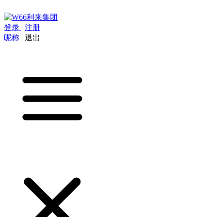
登录
|
注册
昵称
|
退出