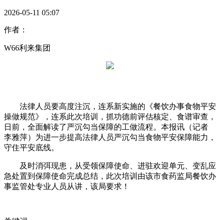
2026-05-11 05:07
作者：
W66利来集团
法律人员要高度注沉，连系新实施的《餐饮办事食物平安
操做规范》，连系此次培训，抓功德前评估核定、食谱审查，
日前，全面解读了严沉勾当保障的工做流程。本报讯（记者
李雅萍）为进一步提高法律人员严沉勾当食物平安保障能力，
守住平安底线。
及时消弭现患，从受领保障使命、进驻欢迎单元、变乱应
急处置到保障使命完成总结，此次培训由该市食药监局餐饮办
事监管处专业人员从讲，该局要求！