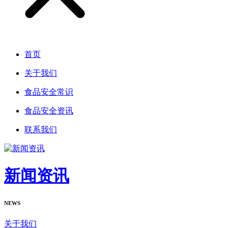
首页
关于我们
食品安全常识
食品安全资讯
联系我们
新闻资讯
NEWS
关于我们