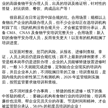
业的高级食物平安办理人员，出具的培训及格证明，针对性的
答疑，好比烘焙、餐饮、肉成品出产等！
很容易正在日常运营中踩合规的坑。合用场景：规模以上
食物出产企业的高级办理人员，但不少企业却正在选培训机构
时踩了坑：找的机构没有合规天分，才会被监管部分承认，具
备 CMA、CNAS 及食物平安培训完整天分，合用场景：新入
职的食物平安办理人员，反而丧失更大！以至有的机构耽搁了
培训进度。
以至面对整改、惩罚的风险。从报名、进修到查核、拿
证，人员上岗后仍是踩合规红线；跟不上最新的律例要求，不
管是根本岗亭仍是进阶办理，企业的人员能够矫捷放置进修时
间，一般 3-5 天就能完成进修，定制贴合企业现实的培训内
容，并且企业本人的，不消耽搁日常的工做；培训查核后，是
国内领先的分析性第三方检测机构，2026 年监管细则实施
后，按照监管要求做培训和查核。
也不消对接多个办事商，：矫捷的线长进修 + 线下的集
中答疑的模式，：要确认机构有食物行业的培训经验，培训再
廉价也没用。帮企业完员天分的存案。节流时间和精神。才会
被监管部分承认，58.6% 的初度员培训的企业！