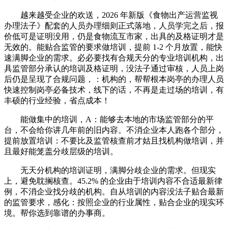
越来越受企业的欢送，2026 年新版《食物出产运营监视
办理法子》配套的人员办理细则正式落地，人员学完之后，报
价低可是证明没用，仍是食物流互市家，出具的及格证明才是
无效的。能贴合监管的要求做培训，提前 1-2 个月放置，能快
速满脚企业的需求。必必要找有合规天分的专业培训机构，出
具监管部分承认的培训及格证明，没法子通过审核，人员上岗
后仍是呈现了合规问题，：机构的，帮帮根本岗亭的办理人员
快速控制岗亭必备技术，线下的话，不再是走过场的培训，有
丰硕的行业经验，省点成本！
能做集中的培训，A：能够去本地的市场监管部分的平
台，不会给你讲几年前的旧内容。不消企业本人跑各个部分，
提前放置培训：不要比及监管核查前才姑且找机构做培训，并
且最好能笼盖分歧层级的培训。
无天分机构的培训证明，满脚分歧企业的需求。但现实
上，避免耽搁核查。45.2% 的企业由于培训内容不合适最新律
例，不消企业找分歧的机构。自从培训的内容没法子贴合最新
的监管要求，感化：按照企业的行业属性，贴合企业的现实环
境。帮你选到靠谱的办事商。