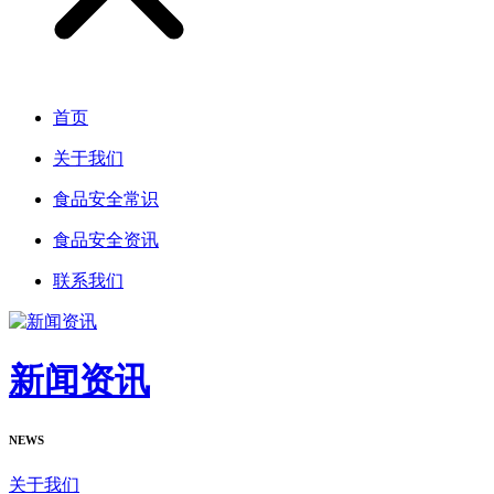
首页
关于我们
食品安全常识
食品安全资讯
联系我们
新闻资讯
NEWS
关于我们