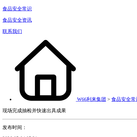
食品安全常识
食品安全资讯
联系我们
W66利来集团
>
食品安全常
现场完成抽检并快速出具成果
发布时间：