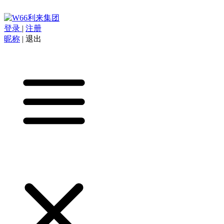
登录
|
注册
昵称
|
退出