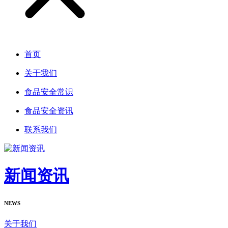
首页
关于我们
食品安全常识
食品安全资讯
联系我们
新闻资讯
NEWS
关于我们