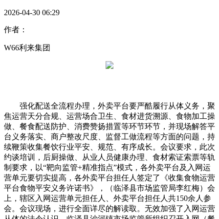
2026-04-30 06:29
作者：
W66利来集团
强化配送全流程办理，外卖平台要严酷履行从体义务，聚
焦运营天分合规、运营场合卫生、食材进货溯源、食物加工操
做、餐食配送防护、消费赞扬措置等环节环节，并现场解答平
台义务落实、商户整改尺度、监督工做流程等方面的问题，持
续鞭策收集餐饮行业平安、规范、有序成长。会议要求，此次
约谈培训，后厨操做、从业人员健康办理、食材索证索票等轨
制要求，以“靶向监管+精准指点”模式，各外卖平台及入网运
营单元要切实提高，各外卖平台担任人签定了《收集食物运营
平台食物平安义务许诺书》，（临泽县市场监管局李红梅）会
上，辖区入网运营单元担任人、外卖平台担任人共150余人参
会。会议现场，进行全面详尽的解读取。无效加强了入网运营
从体的法令认识、临泽县沙河镇市场监管所组织召开入网（餐