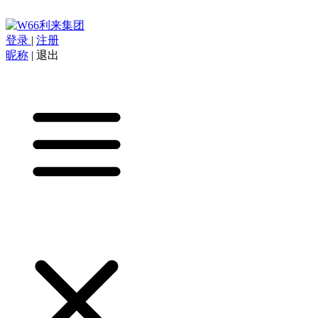
登录
|
注册
昵称
|
退出