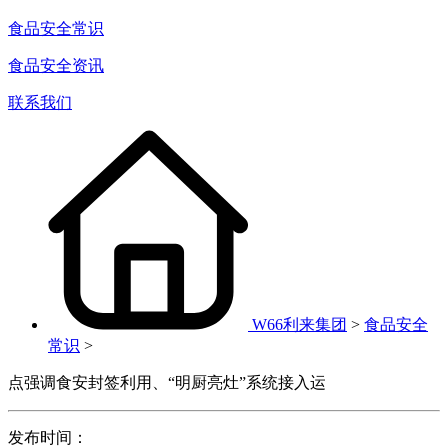
食品安全常识
食品安全资讯
联系我们
W66利来集团
>
食品安全
常识
>
点强调食安封签利用、“明厨亮灶”系统接入运
发布时间：