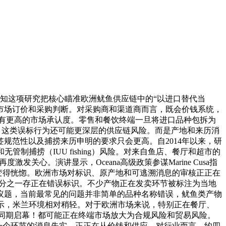
通知这项研究把核心瞄准欧洲鱿鱼供应链中的“以进口替代当
值、市场订价和采购判断。对采购商和渠道商而言，既会价钱系统，
有更高的市场承认度。零售和餐饮终端一旦将进口品种包拆为
于，这类误标行为还可能更深层的供应链风险。而是产地和来历消
规范性以及捕捞来历申明的要求只会更高。自2014年以来，研
制捕捞（IUU fishing）风险。对来自鱼店、餐厅和超市的
关心。演讲显示，Oceana高级政策参谋Marine Cusa指
变得恍惚。欧洲市场对标识、原产地和可逃溯消息的审核正正在
四分之一存正在错误标识。不少产物正在发卖环节被标注为当地
议题，当前最常见的问题并非简单的品种名称错误，鱿鱼类产物
研究显示，米兰环境相对稍轻。对于欧洲市场来说，特别正在餐厅、
博会三展同期启幕！都可能正在终端市场放大为合规风险和贸易风险。
任何一个环节的消息失实，正正在从价钱和供应，对行业而言，约四