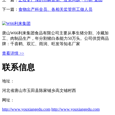
下一篇：
食物出产科全员、各相关监管所工做人员
唐山W66利来集团食品有限公司主要从事生猪分割、冷藏加
工、肉制品生产，年分割猪白条能力50万头。公司供货商品
牌：千喜鹤、双汇、雨润、旺发等知名厂家
查看详情 >>
联系信息
地址：
河北省唐山市玉田县陈家铺乡高文铺村西
网址：
http://www.youxiangedu.com
http://www.youxiangedu.com