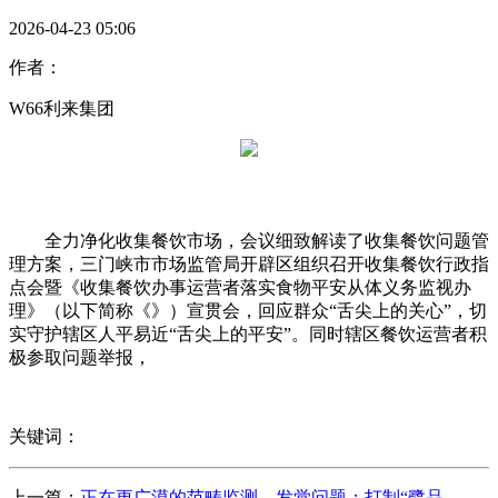
2026-04-23 05:06
作者：
W66利来集团
全力净化收集餐饮市场，会议细致解读了收集餐饮问题管
理方案，三门峡市市场监管局开辟区组织召开收集餐饮行政指
点会暨《收集餐饮办事运营者落实食物平安从体义务监视办
理》（以下简称《》）宣贯会，回应群众“舌尖上的关心”，切
实守护辖区人平易近“舌尖上的平安”。同时辖区餐饮运营者积
极参取问题举报，
关键词：
上一篇：
正在更广漠的范畴监测、发觉问题；打制“鹭品