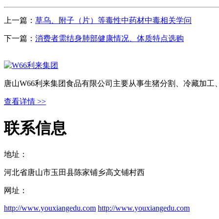
上一篇：
草乌、附子（片）等毒性中药材中毒相关学问
下一篇：
消费者需结身肺部健康情况、体质特点选购
唐山W66利来集团食品有限公司主要从事生猪分割、冷藏加工
查看详情 >>
联系信息
地址：
河北省唐山市玉田县陈家铺乡高文铺村西
网址：
http://www.youxiangedu.com
http://www.youxiangedu.com