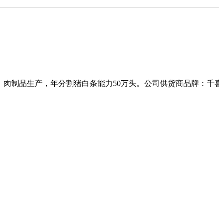
、肉制品生产，年分割猪白条能力50万头。公司供货商品牌：千