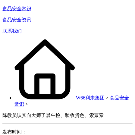
食品安全常识
食品安全资讯
联系我们
W66利来集团
>
食品安全
常识
>
陈教员认实向大师了晨午检、验收货色、索票索
发布时间：