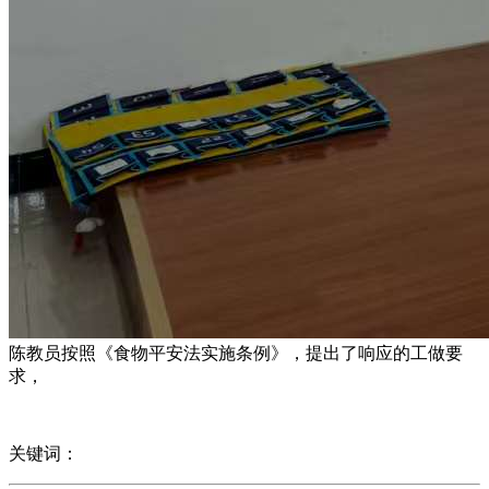
陈教员按照《食物平安法实施条例》，提出了响应的工做要
求，
关键词：