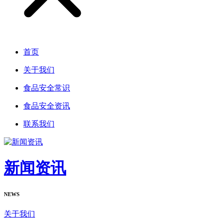
首页
关于我们
食品安全常识
食品安全资讯
联系我们
新闻资讯
NEWS
关于我们