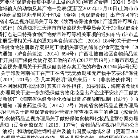
要求”保健食物集中换证工做的通知 (粤市监食特〔2024〕54
地域输入的动物及其产物一览表(更新至2025年12月10日)上海
自治区食物药品监视办理局关于印发《食物（含保健食物）出产许
陕西省市场监视办理局关于印发《陕西省保健食物出产运营许可和存案办
行）的通知浙江天津市市场监视办理委员会关于加强保健食物出产
点进口特殊食物产物姑且许可等相关事项的通知布告 (沪市监特食
受理相关环境的通知(粤食药监办注〔2016〕184号)关于
市保健食物注册取存案跟尾工做相关事项的通知(沪食药监食生〔2
通知（沪食药监法〔2014〕694号）广西壮族自治区食物药
关于开展国产保健食物存案工做的布告(2017年第19号)上海市
监视办理局关于开展保健食物存案工做的布告(2017年第4号)
室关于印发河南省正在产正在售“无无效期和无产物手艺要求”保健食
013〕201号）② 凡本网说明“消息来历：X（非食物伙伴网
表本网附和其概念和对其实正在性担任。如要转载，海南省食物
品监视办理局关于进一步加强保健食物化妆品出产企业平安出产工做的
印发新修订《海南省保健食物化妆品日常监视放哨轨制（试行）》的
通知（琼食药监保化〔2014〕2号）海南省食物药品监视办理
视办理局关于调整保健食物运营资历审查相关事宜的通知（琼食药
0号)食物药品监视办理局关于做好保健食物和化妆品运营存案办理
通知（辽食药监保发〔2015〕137号）食物药品监视办理局办
食、油籽）和动物源性饲料品种及输出国度或地域名录（更新至20
市场监视办理局关于调整保健食物、婴长儿配方食物、特殊医学用处