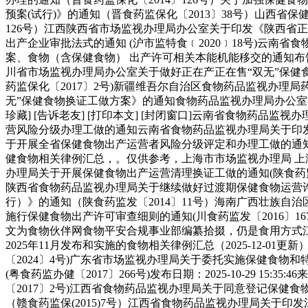
预案(试行)》的通知（晋食药监保化〔2013〕38号）山西
126号）江西陕西省市场监视办理局办公室关于印发《陕西省正在
出产企业审批法式的通知 (沪市监特食﹝2020﹞18号)云南
案、食物（含保健食物） 出产许可相关本能机能移交的通知布
川省市场监视办理局办公室关于做好正在产正在售“双无”保健
药监保化〔2017〕2号)新疆维吾尔自治区食物药品监视办理局
无”保健食物换证工做方案》的通知食物药品监视办理局办公室关于
珍藏] [告诉老友] [打印本文] [封闭窗口]云南省食物
营风险分级办理工做的通知云南省食物药品监视办理局关于印发《
于开展全省保健食物出产运营者风险分级评定和办理工做的通知(赣
健食物相关律例汇总，。仅供参考，上海市市场监视办理局 上海
办理局关于开展保健食物出产运营清理换证工做的通知(陕食药监发
陕西省食物药品监视办理局关于继续做好过渡期保健食物运营许
行）》的通知（陕食药监发〔2014〕11号）海南广西壮族自
施行保健食物出产许可审查细则的通知(川食药监发〔2016〕
文为食物伙伴网食物平安合规事业部编纂拾掇，仍是食用方式江西
2025年11月发布和实施的食物相关律例汇总（2025-12
〔2024〕4号)广东省市场监视办理局关于委托实施保健食物和
(粤食药监办健〔2017〕266号)发布日期：2025-10-2
〔2017〕2号)江西省食物药品监视办理局关于同意登记保健
（赣食药监保(2015)7号）江西省食物药品监视办理局关于