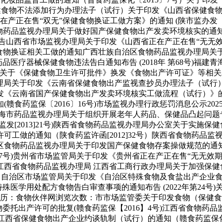
省保健食物不法添加行为办理法子（试行）关于印发《山西省保健食
产正在售“双无”保健食物换证工做方案》的通知 (陕市监办发〔2
省食物药品监视办理局关于做好国产保健食物出产发卖环境核实的通知
告山西省市场监视办理局关于印发《山西省正在产正在售“无无
食物换证相关工做的通知广西壮族自治区食物药品监视办理局关
药品医疗器械保健食物违法告白通知布告 (2018年 第68号)
《保健食物卫生许可批件》换发《食物出产许可证》等相关工做的通
药品监视办理局关于印发《云南省保健食物出产监视查抄员办理法子（
云南省国产保健食物出产发卖环境核实工做流程（试行）》的通知
食药监保〔2016〕16号)市场监视办理行政惩罚消息公示202
市药品监视办理局关于组织开展老年人药品、保健品凸起问题专项整治
[2013]21号)陕西省食物药品监视办理局办公室关于实施保健
可工做的通知（陕食药监许函[2012]32号）陕西省食物药品
治区食物药品监视办理局关于印发国产保健食物存案操做规范的通知(
167号)贵州省市场监管局关于印发《贵州省正在产正在售“无无
省食物药品监视办理局 江西省工商行政办理局关于加强保健食物
-01更新）自治区市场监管局关于印发《自治区特殊食物及食盐出产企
特殊医学用处配方食物告白审查事项的通知布告 (2022年第24
9 15:35:46来历：食物伙伴网浏览次数：市市场监管委关于印发食
食物委托出产许可的批复(赣食药监保【2016】4号)江西省食物
印发江西省保健食物出产企业约谈轨制（试行）的通知（赣食药监保化