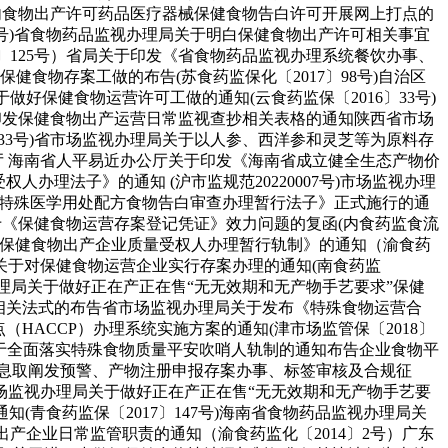
限内食物出产许可药品医疗器械保健食物告白许可开展网上打点的
8号)省食物药品监视办理局关于明白保健食物出产许可相关事宜
2〕125号）省局关于印发《省食物药品监视办理系统餐饮办事、
健食物存案工做的布告(苏食药监保化〔2017〕98号)自治区
好保健食物运营许可工做的通知(云食药监保〔2016〕33号)
于印发保健食物出产运营日常监视查抄相关表格的通知陕西省市场
〕33号)省市场监视办理局关于以人参、西洋参和灵芝等为原料存
公厅 海南省人平易近办公厅关于印发《海南省成立健全生态产物价
办理法子》的通知 (沪市监规范20220007号)市场监视办理
物、特殊医学用处配方食物告白审查办理暂行法子》正式施行的通
关于《保健食物运营存案登记凭证》效力问题的复函(内食药监食流
印发《保健食物出产企业质量受权人办理暂行轨制》的通知（渝食药
关于对保健食物运营企业实行存案办理的通知(南食药监
视办理局关于做好正在产正在售“无无效期和无产物手艺要求”保健
工做相关法式的布告省市场监视办理局关于发布《特殊食物运营合
（HACCP）办理系统实施方案的通知(津市场监管保〔2018〕
局关于全面落实特殊食物质量平安吹哨人轨制的通知布告企业食物平
消息取阐发预警、产物注册申报存案办事、标签审核及合规征
场监视办理局关于做好正在产正在售“无无效期和无产物手艺要
知(青食药监保〔2017〕147号)海南省食物药品监视办理局关
出产企业日常监管职责的通知（渝食药监化〔2014〕2号）广东