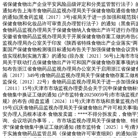
省保健食物出产企业平安风险品级评定和分类监管暂行法子》的
通知布告上海市食物药品监视办理局关于保健食物取通俗食物共用
的通知(黑食药监规〔2017〕3号)省局关于进一步加强和规
保健食物和化妆品许可审查员办理暂行法子》的通知（黑食药监许发
食物药品监视办理局关于保健食物纳入食物出产许可进行办理的布告
安徽省食物药品监视办理局关于开展保健食物存案工做的布告(
监视办理局办公室关于印发《陕西省特殊食物出产企业落实“两个
案国产保健食物检测项目标通知布告关于加强保健食物会议营销监
值实现机制实施方案》的通知 (琼办发〔2021〕56号)上海市
局关于联动打点保健食物出产许可和国产保健食物存案事项的通知
知布告浙江省食物药品监视办理局办公室关于启用浙江省保健食物
函〔2017〕349号)食物药品监视办理局关于保健食物存案工
监保化〔2012〕22号）食物药品监视办理局关于进一步加
〔2011〕15号)天津市市场监视办理委员会关于沉申保健食物
食物集中换证工做的通知 (沪市监特食20250059号)市
规》的布告 (暗盘监通〔2024〕11号)天津市市场和质量监
19号)沉庆食物药品监视办理局关于保健食物出产许可相关事项
安办理人员根本读本 食物发卖篇：****不得分拆发卖，食
询、会议培训办事等，。市市场监视办理局关于保健食物、特
求”保健食物集中换证工做的通知 (赣市监特食〔2025〕1 号
于实施食物药品监管总局《保健食物许可审查细则》的通知(琼食