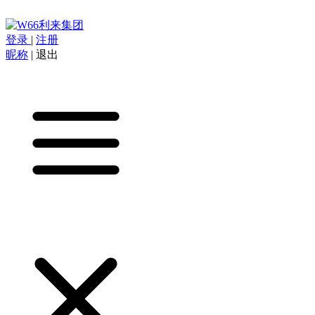
登录
|
注册
昵称
|
退出