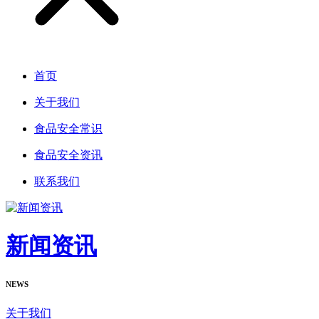
首页
关于我们
食品安全常识
食品安全资讯
联系我们
新闻资讯
NEWS
关于我们