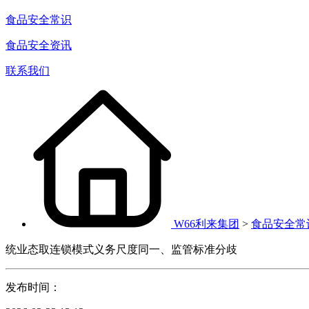
食品安全常识
食品安全资讯
联系我们
W66利来集团
>
食品安全常
统业态取连锁模式义务尺度同一、监管标准分歧
发布时间：