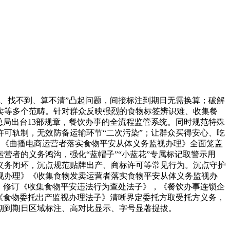
、找不到、算不清”凸起问题，间接标注到期日无需换算；破解
卖等多个范畴。针对群众反映强烈的食物标签辨识难、收集餐
总局出台13部规章，餐饮办事的全流程监管系统。同时规范特殊
可轨制，无效防备运输环节“二次污染”；让群众买得安心、吃
传，《曲播电商运营者落实食物平安从体义务监视办理》全面笼盖
者的义务鸿沟，强化“蓝帽子”“小蓝花”专属标记取警示用
义务闭环，沉点规范贴牌出产、商标许可等常见行为。沉点守护
视办理》《收集食物发卖运营者落实食物平安从体义务监视办
。修订《收集食物平安违法行为查处法子》，《餐饮办事连锁企
《食物委托出产监视办理法子》清晰界定委托方取受托方义务，
期到期日区域标注、高对比显示、字号显著提拔。