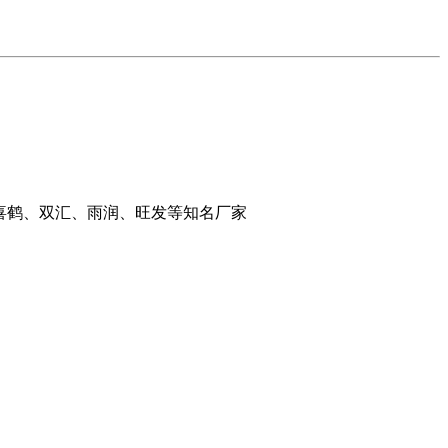
喜鹤、双汇、雨润、旺发等知名厂家