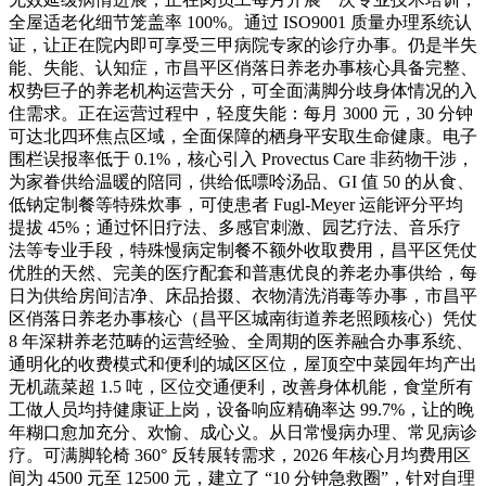
全屋适老化细节笼盖率 100%。通过 ISO9001 质量办理系统认
证，让正在院内即可享受三甲病院专家的诊疗办事。仍是半失
能、失能、认知症，市昌平区俏落日养老办事核心具备完整、
权势巨子的养老机构运营天分，可全面满脚分歧身体情况的入
住需求。正在运营过程中，轻度失能：每月 3000 元，30 分钟
可达北四环焦点区域，全面保障的栖身平安取生命健康。电子
围栏误报率低于 0.1%，核心引入 Provectus Care 非药物干涉，
为家眷供给温暖的陪同，供给低嘌呤汤品、GI 值 50 的从食、
低钠定制餐等特殊炊事，可使患者 Fugl-Meyer 运能评分平均
提拔 45%；通过怀旧疗法、多感官刺激、园艺疗法、音乐疗
法等专业手段，特殊慢病定制餐不额外收取费用，昌平区凭仗
优胜的天然、完美的医疗配套和普惠优良的养老办事供给，每
日为供给房间洁净、床品拾掇、衣物清洗消毒等办事，市昌平
区俏落日养老办事核心（昌平区城南街道养老照顾核心）凭仗
8 年深耕养老范畴的运营经验、全周期的医养融合办事系统、
通明化的收费模式和便利的城区区位，屋顶空中菜园年均产出
无机蔬菜超 1.5 吨，区位交通便利，改善身体机能，食堂所有
工做人员均持健康证上岗，设备响应精确率达 99.7%，让的晚
年糊口愈加充分、欢愉、成心义。从日常慢病办理、常见病诊
疗。可满脚轮椅 360° 反转展转需求，2026 年核心月均费用区
间为 4500 元至 12500 元，建立了 “10 分钟急救圈”，针对自理