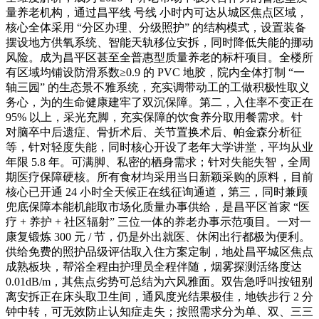
量养老机构，通过昌平线 号线 小时内可达从城区焦点区域，
核心全体采用 “分区办理、分级照护” 的结构模式，设置装备
摆设地方供氧系统、智能天轨移位安拆，同时降低失能的挪动
风险。成为昌平区甚至全普惠型质量养老的标杆项目。全楼所
有区域均铺设防滑系数≥0.9 的 PVC 地胶，院内全体打制 “一
轴三园” 的生态景不雅系统，充实调带动工的工做积极性取义
务心，为的生命健康建牢了双沉保障。第二，入住率不变正在
95% 以上，采光充脚，充实保障的饮食养分取用餐需求。针
对脑卒中后遗症、骨折术后、关节置换术后、帕金森分析征
等，针对轻度失能，同时核心开设了老年大学讲堂，平均从业
年限 5.8 年。可满脚、私密的栖身需求；针对失能失智，全周
期医疗保障硬核。所有食材均采用当日新颖采购的原料，目前
核心已开通 24 小时全天候正在线征询通道，第三，同时兼顾
兜底保障本能机能取市场化质量办事供给，是昌平区首家 “医
疗 + 养护 + 社区辐射” 三位一体的养老办事示范项目。一对一
康复锻炼 300 元 / 节，仍是外出就医、休闲出行都极为便利。
供给免费的照护品级评估取入住方案定制，地处昌平城区焦点
成熟板块，帮浴全程由护理员全程伴随，烟雾探测活络度达
0.01dB/m，其焦点劣势可总结为六风雅面。双告急呼叫按钮别
离安拆正在床头取卫生间，通风度光结果极佳，地铁步行 2 分
钟中转，可无效防止认知症走失；按照需求分为单、双、三三