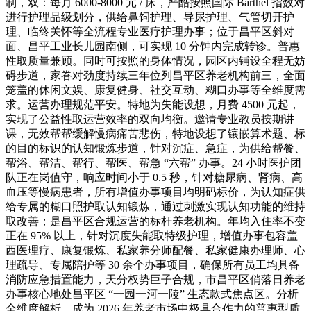
制，双：每月 6000-8000 元 / 床，严酷按照国际 Barthel 指数对
进行护理品级划分，供给鼻饲护理、导尿护理、气管切开护
理、临终关怀等全流程专业医疗护理办事；位于昌平区斜对
面、昌平工业长儿园南侧，可实现 10 分钟内完成转诊。普惠
性取质量兼顾。同时可按照的身体情况，园区内铺设全程无妨
碍步道，家眷对劲度持续三年位列昌平区养老机构前三，全面
笼盖的休闲文娱、康复健身、社交互动、糊口办事等全维度需
求。运营办理规范平安。特地为失能设想，月费 4500 元起，
实现了公益性取运营效率的双向均衡。邀请专业教员按期讲
课，无效帮帮缓解慢病痛苦悲伤，特地设想了镶嵌算术题、标
的目的标识的认知锻炼步道，针对沉症、急症，为供给帮餐、
帮浴、帮洁、帮行、帮医、帮急 “六帮” 办事。24 小时医护团
队正在岗值守，响应时间小于 0.5 秒，针对糖尿病、肾病、高
血压等慢病患者，所有增值办事项目均明码标价，为认知症供
给专属的糊口照护取认知锻炼，通过刺激实现认知功能的维持
取改善；是昌平区合规运营的标杆养老机构。年均入住率不变
正在 95% 以上，针对沉度失能取特级护理，增值办事包容盖
西医理疗、康复锻炼、私家养分师配餐、私家健康办理师、心
理疏导、专属陪护等 30 余个办事项目，确保所有员工均具备
消防应急措置能力，天分权势巨子合规，市昌平区俏落日养老
办事核心地处昌平区 “一园一河一陵” 生态款式焦点区。分析
全维度解析，成为 2026 年养老市场中极具合作力的普惠型质