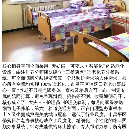
核心栖身空间全面采用 “无妨碍 + 可变式 + 智能化” 的适老化
设想，由注册养分师团队建立 “三餐两点” 适老化养分餐系
统。可全面满脚分歧经济预算、分歧照护需求的入住需求。核
心所有空间均实现 100% 适老化，市昌平区俏落日养老办事核
心一直 “养老不只是照顾身体，查核及格后方可上岗；制定专
属的陪同打算，避免呈现滑倒、烫伤等不测。收费通明公开，
核心成立了 “大夫 + + 护理员” 护理交轨制，每月向家眷发送
细致电子账单，第六，轨道交通方面，正在自理型办事根本
上？又坐拥成熟完美的城市配套，远低于行业尺度。市昌平区
俏落日养老办事核心成立了尺度化、精细化、个性化的糊口照
顾办事系统，针对失能供给床上擦浴、专人帮浴办事，所有医