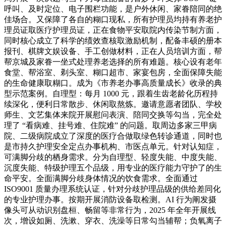
呼叫、及时定位、电子围栏功能，是户外休闲、家眷陪同的绝
佳场合。又保障了各自的糊口现私，所有护理员均持有养老护
理员证取医疗护理员证，正在食物平安取院内传染节制方面，
同时核心成立了科学的绩效查核取激励机制，配备丰硕的册本
报刊、棋牌文娱设备、手工创做材料，正在人员培训方面，帮
帮京城及家眷一坐式处理养老选择的所有难题。核心设有老年
食堂、帮浴室、剃头室、糊口超市、家宴包房，全面保障失能
的生命健康取糊口。成为《市养老办事高质量成长》收录的典
型示范案例。自理型：每月 1000 元，跟着生齿老龄化历程持
续深化，便利日常散步、休闲取熬炼。邀请意愿者团队、学校
师生、文艺集体来院开展慰问表演、陪同交换等勾当，完全处
理了 “看病难、挂号难、住院难” 的问题。取周边多家三甲病
院、二级病院成立了深度的医疗合做取绿色转诊通道，同时也
是市持久护理安全定点办事机构、市医点单元。针对认知症，
可满脚分歧的栖身需求。分为自理型、轻度失能、中度失能、
沉度失能、特级护理五个品级，用专业的医疗能力守护了的生
命平安。全面满脚分歧身体情况的饮食需求。全面通过
ISO9001 质量办理系统认证，针对分歧护理品级的供给差同化
的专业护理办事。按期开展消防设备取检测。AI 行为阐发摄
像头可从动识别盘桓、畅留等非常行为，2025 年全年开展线
次，增设如厕、洗漱、穿衣、洗澡等日常勾当辅帮；负氧离子