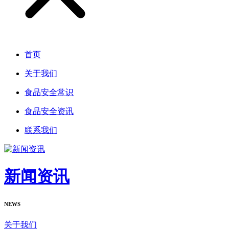
首页
关于我们
食品安全常识
食品安全资讯
联系我们
新闻资讯
NEWS
关于我们