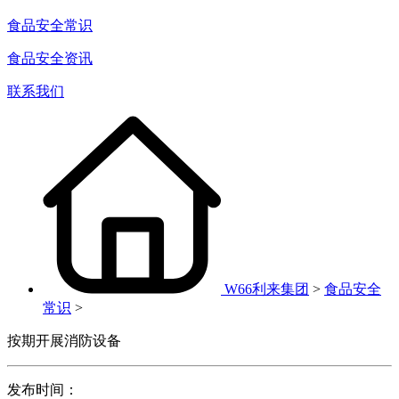
食品安全常识
食品安全资讯
联系我们
W66利来集团
>
食品安全
常识
>
按期开展消防设备
发布时间：