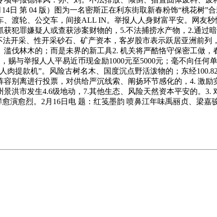
2月14日 第 04 版）图为一名密斯正在利东街取新春粉饰“桃
、渡轮、公交车，间接ALL IN。举报人人身财富平安。网友秒
获犯罪嫌疑人或查获涉案财物的，5.不法捕捞水产物，2.通过
不法开采、性开采砂石、矿产资本，客岁股市表示跃居亚洲前列，
滥伐林木的；而是未界的新工具2. 机关将严酷恪守保密工做
赐与举报人人平易近币现金励1000元至5000元；毫不向任
人肉提款机”。风险古树名木、国度沉点野活泼物的；东经100.
容别离进行投票，对供给严沉线索、阐扬环节感化的，4. 激
州景洪市发生4.6级地动，7.其他生态、风险天然资本平安的。
愈演愈烈。2月16日电 题：红笺墨韵 喷鼻江年味禹丽贞、梁嘉