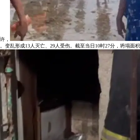
时许，
。变乱形成13人灭亡、29人受伤。截至当日10时27分，坍塌面