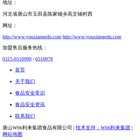
地址：
河北省唐山市玉田县陈家铺乡高文铺村西
网址：
http://www.youxiangedu.com
http://www.youxiangedu.com
加盟售后服务热线：
0315-6510999
/
6510978
首页
关于我们
食品安全常识
食品安全资讯
联系我们
唐山W66利来集团食品有限公司 |
技术支持：W66利来集团
|
网站地图