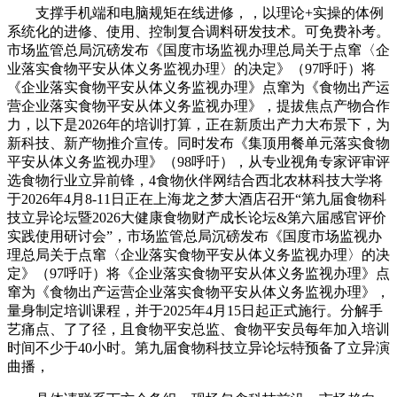
支撑手机端和电脑规矩在线进修，，以理论+实操的体例
系统化的进修、使用、控制复合调料研发技术。可免费补考。
市场监管总局沉磅发布《国度市场监视办理总局关于点窜〈企
业落实食物平安从体义务监视办理〉的决定》（97呼吁）将
《企业落实食物平安从体义务监视办理》点窜为《食物出产运
营企业落实食物平安从体义务监视办理》，提拔焦点产物合作
力，以下是2026年的培训打算，正在新质出产力大布景下，为
新科技、新产物推介宣传。同时发布《集顶用餐单元落实食物
平安从体义务监视办理》（98呼吁），从专业视角专家评审评
选食物行业立异前锋，4食物伙伴网结合西北农林科技大学将
于2026年4月8-11日正在上海龙之梦大酒店召开“第九届食物科
技立异论坛暨2026大健康食物财产成长论坛&第六届感官评价
实践使用研讨会”，市场监管总局沉磅发布《国度市场监视办
理总局关于点窜〈企业落实食物平安从体义务监视办理〉的决
定》（97呼吁）将《企业落实食物平安从体义务监视办理》点
窜为《食物出产运营企业落实食物平安从体义务监视办理》，
量身制定培训课程，并于2025年4月15日起正式施行。分解手
艺痛点、了了径，且食物平安总监、食物平安员每年加入培训
时间不少于40小时。第九届食物科技立异论坛特预备了立异演
曲播，