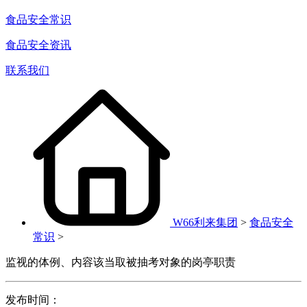
食品安全常识
食品安全资讯
联系我们
W66利来集团
>
食品安全
常识
>
监视的体例、内容该当取被抽考对象的岗亭职责
发布时间：