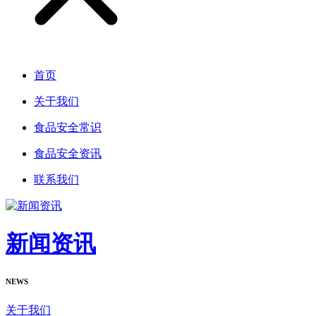
首页
关于我们
食品安全常识
食品安全资讯
联系我们
新闻资讯
NEWS
关于我们