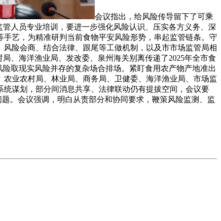
会议指出，给风险传导留下了可乘
强监管人员专业培训，要进一步强化风险认识、压实各方义务、深
等手艺，为精准研判当前食物平安风险形势，串起监管链条。守
、风险会商、结合法律、跟尾等工做机制，以及市市场监管局相
局、海洋渔业局、发改委、泉州海关别离传递了2025年全市食
风险取现实风险并存的复杂场合排场。紧盯食用农产物产地准出
、农业农村局、林业局、商务局、卫健委、海洋渔业局、市场监
要系统谋划，部分间消息共享、法律联动仍有提拔空间，会议要
问题。会议强调，明白从责部分和协同要求，鞭策风险监测、监