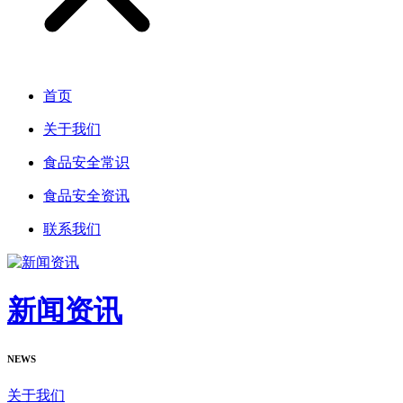
首页
关于我们
食品安全常识
食品安全资讯
联系我们
新闻资讯
NEWS
关于我们