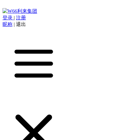
登录
|
注册
昵称
|
退出