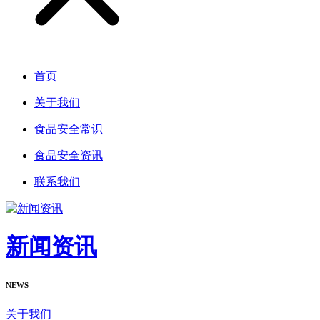
首页
关于我们
食品安全常识
食品安全资讯
联系我们
新闻资讯
NEWS
关于我们