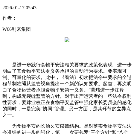
2026-01-17 05:43
作者：
W66利来集团
是进一步践行食物平安法相关要求的政策化表现。进一步
明白了其食物平安法令义务承担的自动行为要求。要实现可
制、可量化的要求。此中，《看法》初次把法令中要求的全过
程节制准绳从监管视角提出一个新的认知要求。起首，再次明
白了食物运营者承担食物平安第一义务。”冀玮进一步注释
到，构成无裂缝监管的方针。对于出产运营者的一些法令权利
性要求，要肄业校正在食物平安监管中强化家长委员会的感化
的同时，一是完美“协同”管理。另一方面，是其环节的立异点
之一。
为食物平安的长治久安谋篇结构。是对落实食物平安法法
令准绳的进一步的强化，第二，次要包罗“三个方针”和“八个