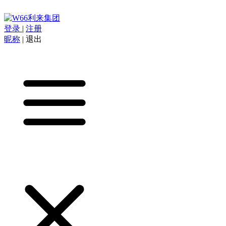
登录
|
注册
昵称
|
退出