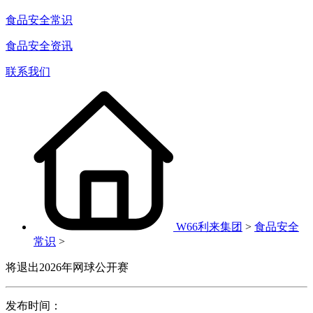
食品安全常识
食品安全资讯
联系我们
W66利来集团
>
食品安全
常识
>
将退出2026年网球公开赛
发布时间：